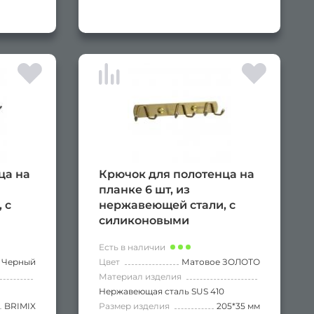
ца на
Крючок для полотенца на
планке 6 шт, из
 с
нержавеющей стали, с
силиконовыми
т
наконечниками, цвет
Есть в наличии
матовое золото
Черный
Цвет
Матовое ЗОЛОТО
Материал изделия
Нержавеющая сталь SUS 410
BRIMIX
Размер изделия
205*35 мм