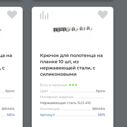
ца на
Крючок для полотенца на
планке 10 шт, из
 с
нержавеющей стали, с
силиконовыми
наконечниками, цвет
Есть в наличии
хром
Хром
Цвет
Хром
Материал изделия
Нержавеющая сталь SUS 410
BRIMIX
Коллекция
BRIMIX
5814
Артикул
5815