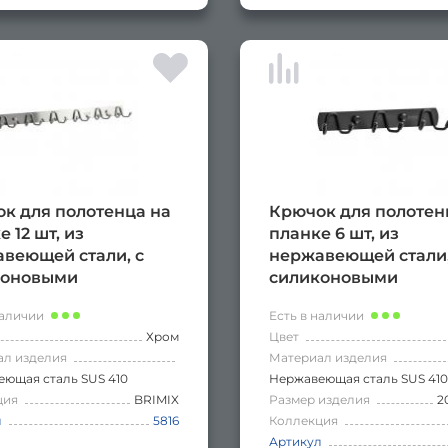
к для полотенца на
Крючок для полотен
 12 шт, из
планке 6 шт, из
веющей стали, с
нержавеющей стали,
коновыми
силиконовыми
ечниками, цвет
наконечниками, цве
наличии
Есть в наличии
черный
Хром
Цвет
ал изделия
Материал изделия
ющая сталь SUS 410
Нержавеющая сталь SUS 410
ция
BRIMIX
Размер изделия
2
л
5816
Коллекция
Артикул