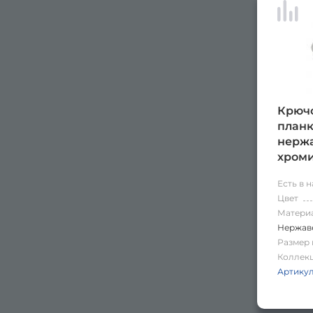
Крючо
планк
нержа
хром
Есть в 
Цвет
Матери
Нержаве
Размер 
Коллек
Артику