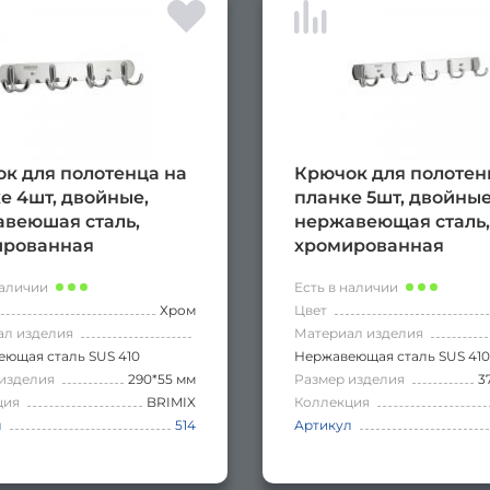
к для полотенца на
Крючок для полотен
е 4шт, двойные,
планке 5шт, двойные
веюшая сталь,
нержавеющая сталь,
ированная
хромированная
наличии
Есть в наличии
Хром
Цвет
ал изделия
Материал изделия
ющая сталь SUS 410
Нержавеющая сталь SUS 410
изделия
290*55 мм
Размер изделия
3
ция
BRIMIX
Коллекция
л
514
Артикул