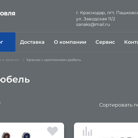
г. Краснодар, пгт. Пашковс
ГОВЛЯ
ул. Заводская 11/2
Й
sanaks@mail.ru
ог
Доставка
О компании
Сервис
Конт
 и крючки
Крючки с креплением дюбель
дюбель
Сортировать п