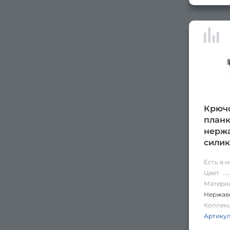
Крючо
планке
нержа
сили
након
Есть в 
хром
Цвет
Матери
Нержаве
Коллек
Артику