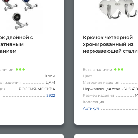
к двойной с
Крючок четверной
ративным
хромированный из
ванием
нержавеющей стали
наличии
Есть в наличии
Хром
Цвет
ал изделия
ЦАМ
Материал изделия
ция
РОССИЯ-МОСКВА
Нержавеющая сталь SUS 410
л
3922
Размер изделия
1
Коллекция
Артикул