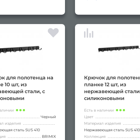
к для полотенца на
Крючок для полотен
е 10 шт, из
планке 12 шт, из
веющей стали, с
нержавеющей стали,
коновыми
силиконовыми
ечниками, цвет
наконечниками, цве
наличии
Есть в наличии
ый
черный
Черный
Цвет
ал изделия
Материал изделия
ющая сталь SUS 410
Нержавеющая сталь SUS 410
ция
BRIMIX
Коллекция