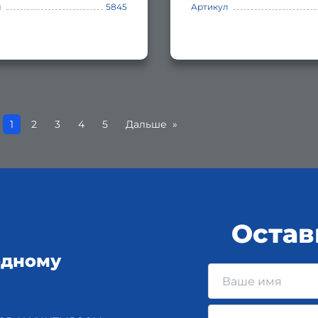
л
5845
Артикул
Вы на странице
1
2
3
4
5
Дальше
Остав
одному