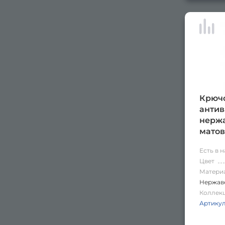
Крючо
антив
нержа
матов
Есть в 
Цвет
Матери
Нержаве
Коллек
Артику