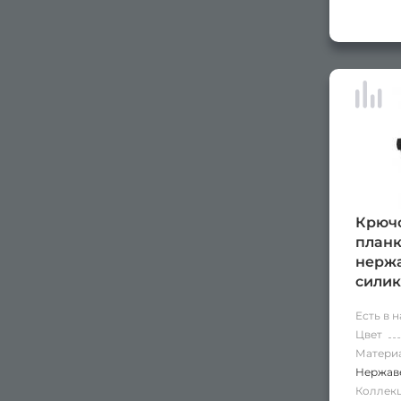
Крючо
планк
нержа
сили
након
Есть в 
черн
Цвет
Матери
Нержаве
Коллек