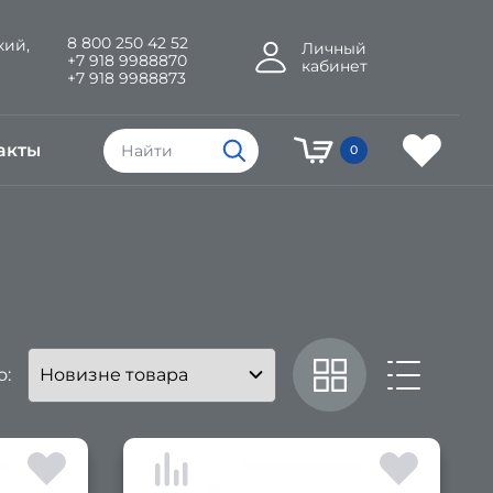
8 800 250 42 52
кий,
Личный
+7 918 9988870
кабинет
+7 918 9988873
акты
0
о: