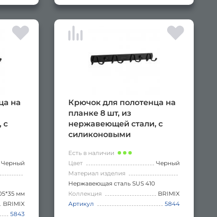
ца на
Крючок для полотенца на
планке 8 шт, из
 с
нержавеющей стали, с
силиконовыми
т
наконечниками, цвет
Есть в наличии
черный
Черный
Цвет
Черный
Материал изделия
Нержавеющая сталь SUS 410
05*35 мм
Коллекция
BRIMIX
BRIMIX
Артикул
5844
5843