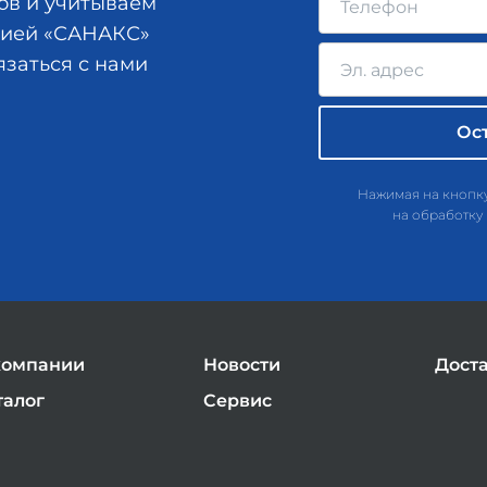
ов и учитываем
анией «САНАКС»
язаться с нами
Нажимая на кнопку
на обработку
компании
Новости
Дост
талог
Сервис