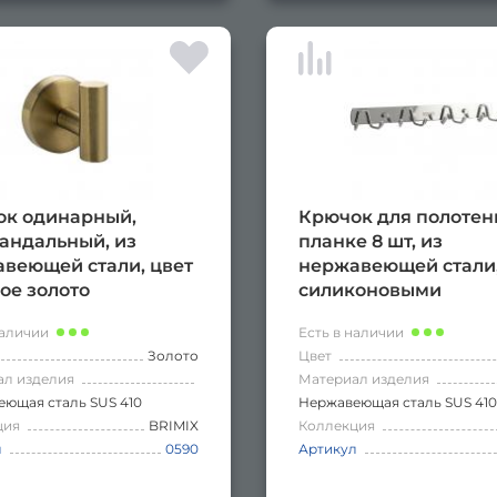
к одинарный,
Крючок для полотен
андальный, из
планке 8 шт, из
веющей стали, цвет
нержавеющей стали,
ое золото
силиконовыми
наконечниками,
наличии
Есть в наличии
хромированная
Золото
Цвет
ал изделия
Материал изделия
ющая сталь SUS 410
Нержавеющая сталь SUS 410
ция
BRIMIX
Коллекция
л
0590
Артикул