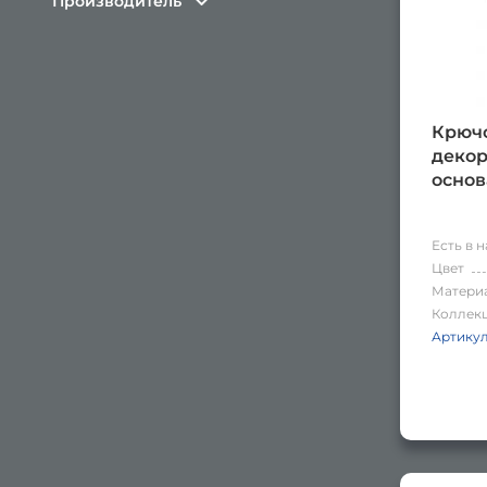
Производитель
Крючо
деко
осно
Есть в 
Цвет
Матери
Коллек
Артику