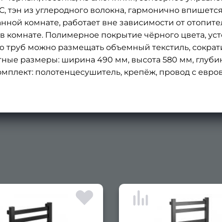
°С, тэн из углеродного волокна, гармонично впишет
ной комнате, работает вне зависимости от отопител
в комнате. Полимерное покрытие чёрного цвета, ус
труб можно размещать объемный текстиль, сократи
ные размеры: ширина 490 мм, высота 580 мм, глубин
4. Комплект: полотенцесушитель, крепёж, провод с евро