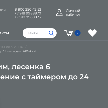
8 800 250 42 52
кий,
Личный
+7 918 9988870
кабинет
+7 918 9988873
акты
0
ческие KRAFTTE
до 24 часов, цвет ЧЁРНЫЙ.
м, лесенка 6
ление с таймером до 24