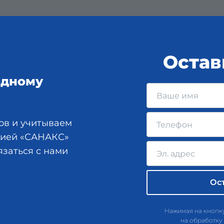
Остав
одному
ов и учитываем
анией «САНАКС»
язаться с нами
Нажимая на кнопку
на обработку