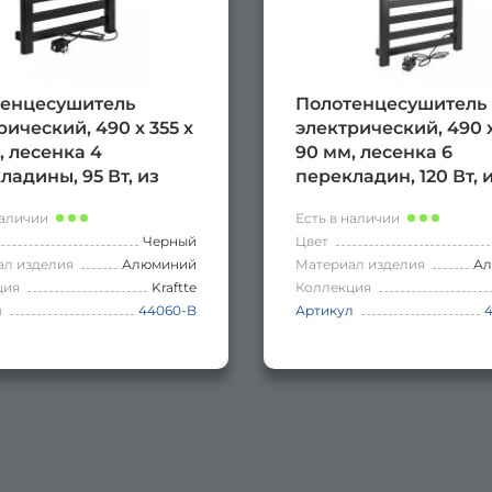
енцесушитель
Полотенцесушитель
рический, 490 х 355 х
электрический, 490 х
, лесенка 4
90 мм, лесенка 6
ладины, 95 Вт, из
перекладин, 120 Вт, 
ния, сенсорное
алюминия, сенсорн
наличии
Есть в наличии
ление с таймером
управление с тайме
Черный
Цвет
 часов, цвет ЧЁРНЫЙ.
до 24 часов, цвет ГР
ал изделия
Алюминий
Материал изделия
А
ция
Kraftte
Коллекция
л
44060-B
Артикул