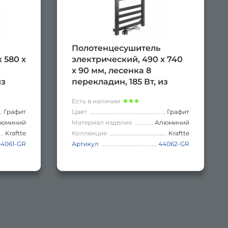
Полотенцесушитель
 580 х
электрический, 490 х 740
х 90 мм, лесенка 8
из
перекладин, 185 Вт, из
ое
алюминия, сенсорное
Есть в наличии
ром
управление с таймером
Графит
Цвет
Графит
АФИТ.
до 24 часов, цвет ГРАФИТ.
люминий
Материал изделия
Алюминий
Kraftte
Коллекция
Kraftte
44061-GR
Артикул
44062-GR