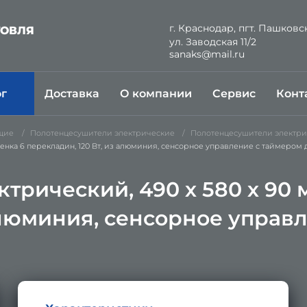
г. Краснодар, пгт. Пашковс
ГОВЛЯ
ул. Заводская 11/2
Й
sanaks@mail.ru
ог
Доставка
О компании
Сервис
Конт
щие
Полотенцесушители электрические
Полотенцесушители электри
енка 6 перекладин, 120 Вт, из алюминия, сенсорное управление с таймером 
рический, 490 х 580 х 90 м
алюминия, сенсорное управ