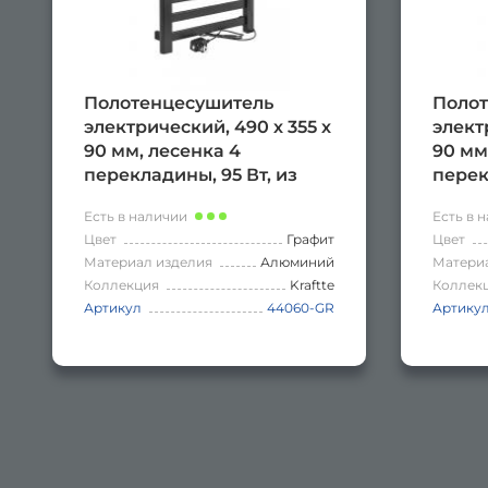
Полотенцесушитель
Полот
электрический, 490 х 355 х
элект
90 мм, лесенка 4
90 мм
перекладины, 95 Вт, из
перек
алюминия, сенсорное
алюми
Есть в наличии
Есть в 
управление с таймером
управ
Цвет
Графит
Цвет
до 24 часов, цвет ГРАФИТ.
до 24
Материал изделия
Алюминий
Матери
Коллекция
Kraftte
Коллек
Артикул
44060-GR
Артику