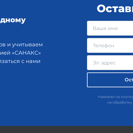
Остав
одному
ов и учитываем
анией «САНАКС»
язаться с нами
Нажимая на кнопку
на обработку