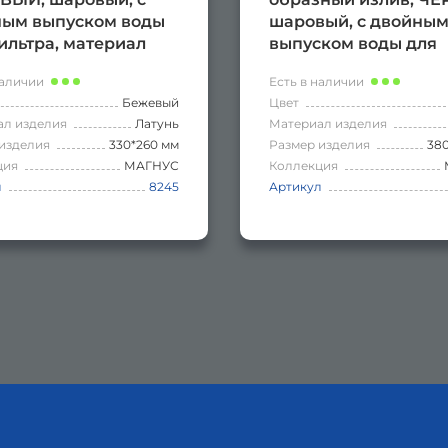
ным выпуском воды
шаровый, с двойны
ильтра, материал
выпуском воды для
ь
фильтра, материал л
наличии
Есть в наличии
Бежевый
Цвет
ал изделия
Латунь
Материал изделия
изделия
330*260 мм
Размер изделия
38
ция
МАГНУС
Коллекция
л
8245
Артикул