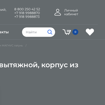
8 800 250 42 52
кий,
Личный
+7 918 9988870
кабинет
+7 918 9988873
акты
0
и МАГНУС латунь
вытяжной, корпус из