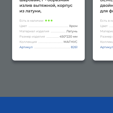
излив вытяжной, корпус
двой
из латуни,
для ф
хромированный
латун
Есть в наличии
Есть в 
Цвет
Хром
Цвет
Материал изделия
Латунь
Матери
Размер изделия
450*220 мм
Размер 
Коллекция
МАГНУС
Коллек
Артикул
8261
Артику