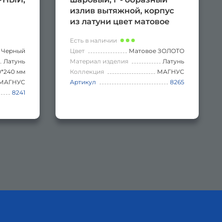
м
излив вытяжной, корпус
из латуни цвет матовое
атунь
золото
Есть в наличии
Черный
Цвет
Матовое ЗОЛОТО
Латунь
Материал изделия
Латунь
0*240 мм
Коллекция
МАГНУС
МАГНУС
Артикул
8265
8241