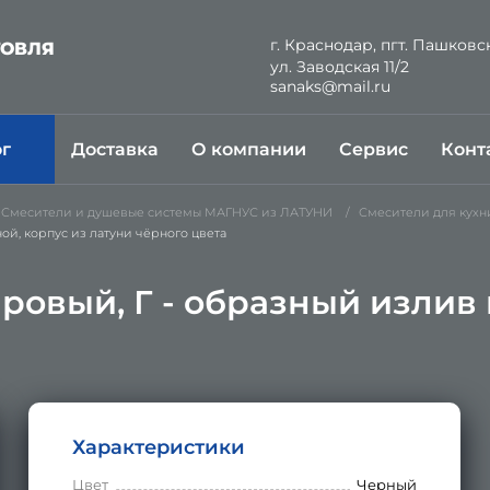
г. Краснодар, пгт. Пашковс
ГОВЛЯ
ул. Заводская 11/2
Й
sanaks@mail.ru
ог
Доставка
О компании
Сервис
Конт
Смесители и душевые системы МАГНУС из ЛАТУНИ
Смесители для кухн
й, корпус из латуни чёрного цвета
ровый, Г - образный излив 
Характеристики
Цвет
Черный