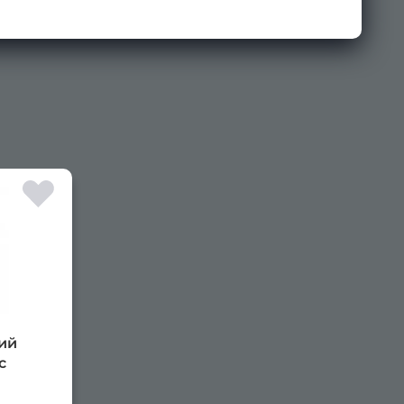
×
ий
с