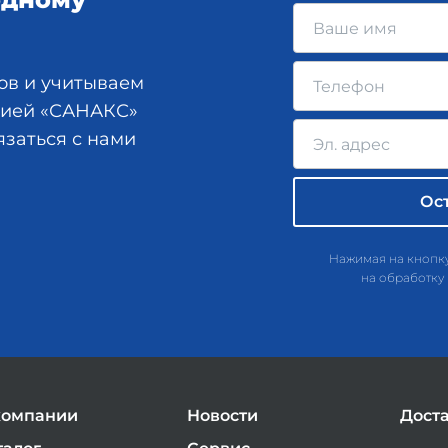
ов и учитываем
анией «САНАКС»
язаться с нами
Нажимая на кнопку
на обработку
компании
Новости
Дост