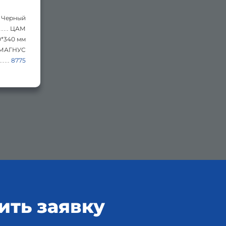
Черный
ЦАМ
0*340 мм
МАГНУС
8775
ить заявку