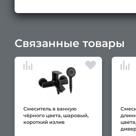
Связанные товары
Смеситель в ванную
Смеси
чёрного цвета, шаровый,
длинн
короткий излив
цвета
дивер