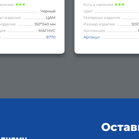
наличии
Есть в наличии
Черный
Цвет
ал изделия
ЦАМ
Материал изделия
изделия
150*340 мм
Размер изделия
120
ция
МАГНУС
Коллекция
л
8770
Артикул
Остав
одному