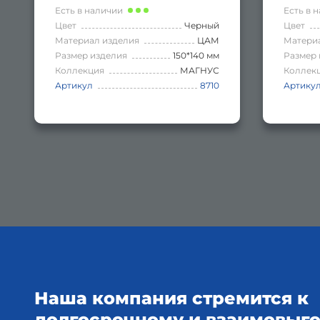
Есть в наличии
Есть в 
Цвет
Черный
Цвет
Материал изделия
ЦАМ
Матери
Размер изделия
150*140 мм
Размер 
Коллекция
МАГНУС
Коллек
Артикул
8710
Артику
Наша компания стремится к
долгосрочному и взаимовыг