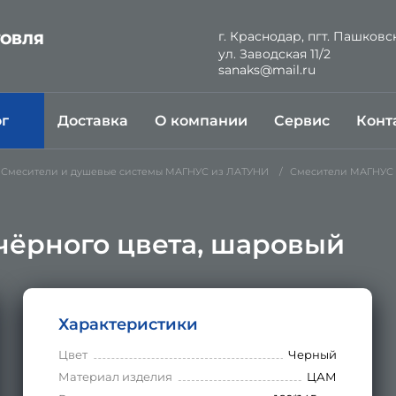
г. Краснодар, пгт. Пашковс
ГОВЛЯ
ул. Заводская 11/2
Й
sanaks@mail.ru
ог
Доставка
О компании
Сервис
Конт
Смесители и душевые системы МАГНУС из ЛАТУНИ
Смесители МАГНУС 
чёрного цвета, шаровый
Характеристики
Цвет
Черный
Материал изделия
ЦАМ