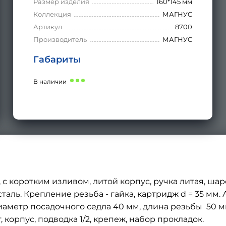
Размер изделия
160*145 мм
Коллекция
МАГНУС
Артикул
8700
Производитель
МАГНУС
Габариты
В наличии
, с коротким изливом, литой корпус, ручка литая, ш
ль. Крепление резьба - гайка, картридж d = 35 мм.
иаметр посадочного седла 40 мм, длина резьбы 50 мм, 
 корпус, подводка 1/2, крепеж, набор прокладок.