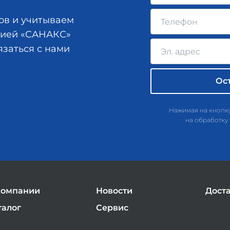
ов и учитываем
анией «САНАКС»
язаться с нами
Нажимая на кнопку
на обработку
компании
Новости
Дост
талог
Сервис