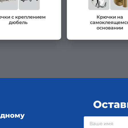
чки с креплением
Крючки на
дюбель
самоклеящемс
основании
Остав
одному