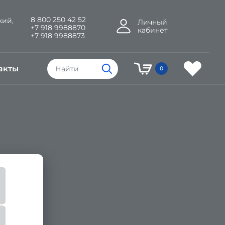
8 800 250 42 52
кий,
Личный
+7 918 9988870
кабинет
+7 918 9988873
акты
0