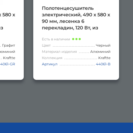
Полотенцесушитель
 580 х
электрический, 490 х 580 х
90 мм, лесенка 6
из
перекладин, 120 Вт, из
ое
алюминия, сенсорное
Есть в наличии
ром
управление с таймером
Графит
Цвет
Черный
АФИТ.
до 24 часов, цвет ЧЁРНЫЙ.
люминий
Материал изделия
Алюминий
Kraftte
Коллекция
Kraftte
44061-GR
Артикул
44061-B