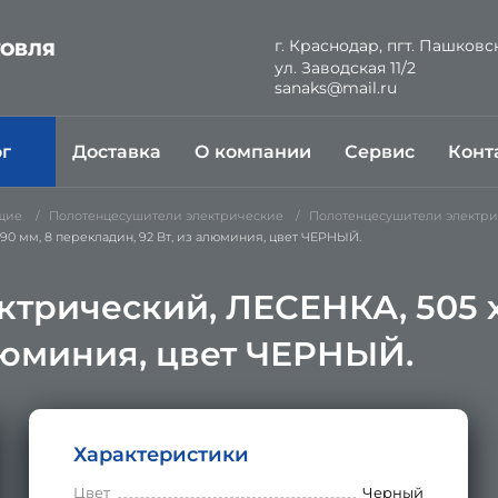
г. Краснодар, пгт. Пашковс
ГОВЛЯ
ул. Заводская 11/2
Й
sanaks@mail.ru
ог
Доставка
О компании
Сервис
Конт
щие
Полотенцесушители электрические
Полотенцесушители электри
90 мм, 8 перекладин, 92 Вт, из алюминия, цвет ЧЕРНЫЙ.
трический, ЛЕСЕНКА, 505 х 
алюминия, цвет ЧЕРНЫЙ.
Характеристики
Цвет
Черный