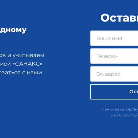
Остав
одному
ов и учитываем
анией «САНАКС»
язаться с нами
Нажимая на кнопку
на обработку