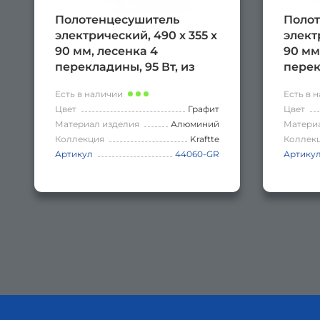
Полотенцесушитель
Полот
электрический, 490 х 355 х
элект
90 мм, лесенка 4
90 мм
перекладины, 95 Вт, из
перек
алюминия, сенсорное
алюми
Есть в наличии
Есть в 
управление с таймером
управ
Цвет
Графит
Цвет
до 24 часов, цвет ГРАФИТ.
до 24
Материал изделия
Алюминий
Матери
Коллекция
Kraftte
Коллек
Артикул
44060-GR
Артику