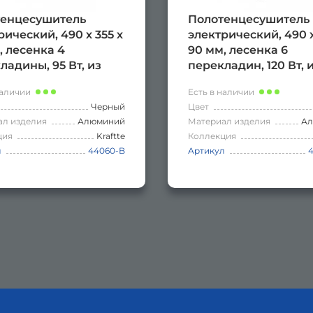
енцесушитель
Полотенцесушитель
рический, 490 х 355 х
электрический, 490 х
, лесенка 4
90 мм, лесенка 6
ладины, 95 Вт, из
перекладин, 120 Вт, 
ния, сенсорное
алюминия, сенсорн
наличии
Есть в наличии
ление с таймером
управление с тайме
Черный
Цвет
 часов, цвет ЧЁРНЫЙ.
до 24 часов, цвет ГР
ал изделия
Алюминий
Материал изделия
А
ция
Kraftte
Коллекция
л
44060-B
Артикул