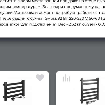
естить в любом месте ванной или даже на стене в к
ысоким температурам. Благодаря продуманному рас
сушки. Установка и ремонт не требуют работы санте
ерекладин, с сухим ТЭНом, 92 Вт, 220-230 V, 50-60 Гц, 
овилкой для подключения. Вес - 2.62 кг, объём - 0.02