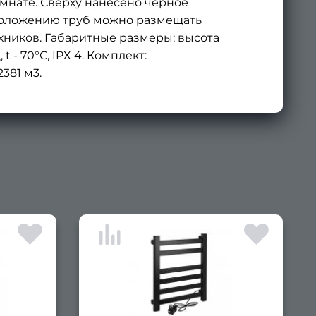
омнате. Сверху нанесено чёрное
положению труб можно размещать
хников. Габаритные размеры: высота
t - 70°С, IPX 4. Комплект:
381 м3.
×