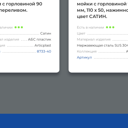
 с горловиной 90
мойки с горловиной
 переливом.
мм, 110 х 50, нажимн
цвет САТИН.
наличии
Есть в наличии
Сатин
Цвет
ал изделия
АБС пластик
Материал изделия
ция
Articplast
Нержавеющая сталь SUS 30
л
8733-40
Коллекция
A
Артикул