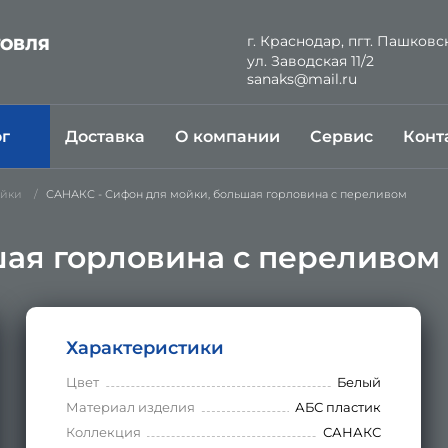
г. Краснодар, пгт. Пашковс
ГОВЛЯ
ул. Заводская 11/2
Й
sanaks@mail.ru
ог
Доставка
О компании
Сервис
Конт
ойки
САНАКС - Сифон для мойки, большая горловина с переливом
шая горловина с переливом
Характеристики
Цвет
Белый
Материал изделия
АБС пластик
Коллекция
САНАКС