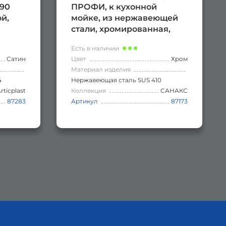
 90
ПРОФИ, к кухонной
ой,
мойке, из нержавеющей
стали, хромированная,
литая, D - 75 мм
Есть в наличии
Сатин
Цвет
Хром
Материал изделия
4
Нержавеющая сталь SUS 410
rticplast
Коллекция
САНАКС
87283
Артикул
87173