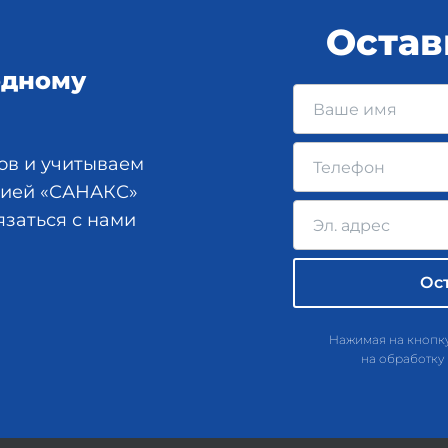
Остав
одному
ов и учитываем
анией «САНАКС»
язаться с нами
Нажимая на кнопку
на обработку