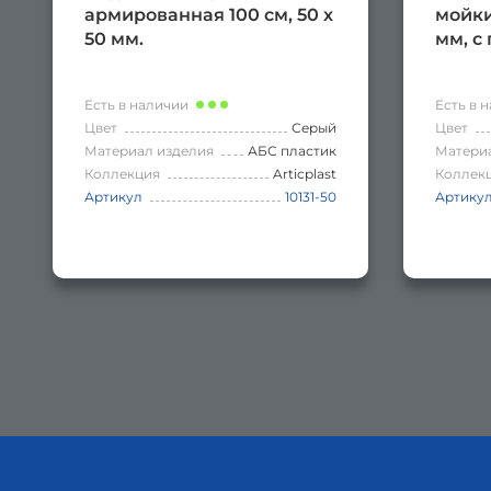
армированная 100 см, 50 х
мойки
50 мм.
мм, с
Есть в наличии
Есть в 
Цвет
Серый
Цвет
Материал изделия
АБС пластик
Матери
Коллекция
Articplast
Коллек
Артикул
10131-50
Артику