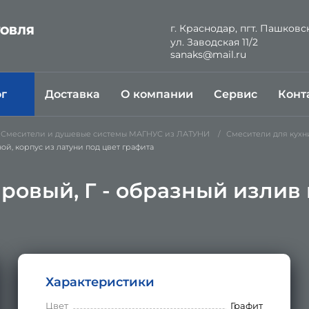
г. Краснодар, пгт. Пашковс
ГОВЛЯ
ул. Заводская 11/2
Й
sanaks@mail.ru
ог
Доставка
О компании
Сервис
Конт
Смесители и душевые системы МАГНУС из ЛАТУНИ
Смесители для кухн
й, корпус из латуни под цвет графита
ровый, Г - образный излив 
а
Характеристики
Цвет
Графит