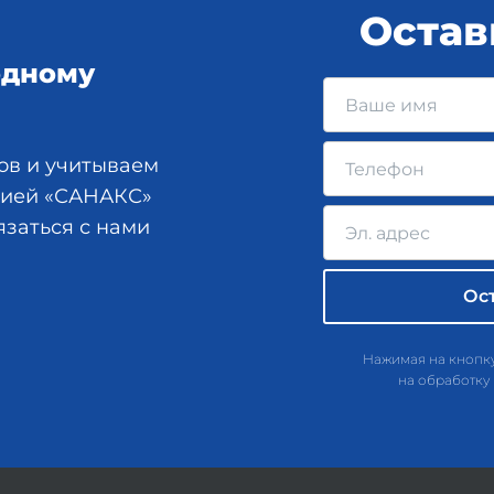
Остав
одному
ов и учитываем
анией «САНАКС»
язаться с нами
Нажимая на кнопку
на обработку