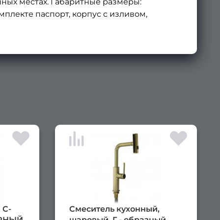
нных местах. Габаритные размеры:
комплекте паспорт, корпус с изливом,
×
 С-
Смеситель кухонный,
ЁРНЫЙ,
шаровый, Г - образный