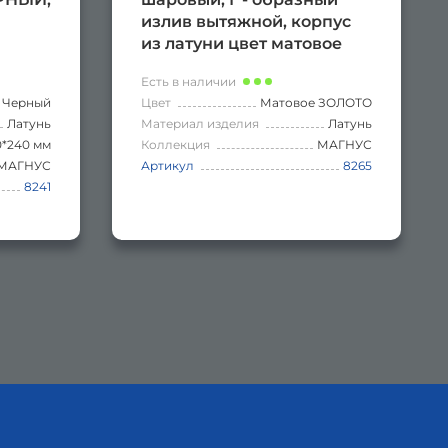
м
излив вытяжной, корпус
из латуни цвет матовое
атунь
золото
Есть в наличии
Черный
Цвет
Матовое ЗОЛОТО
Латунь
Материал изделия
Латунь
0*240 мм
Коллекция
МАГНУС
МАГНУС
Артикул
8265
8241