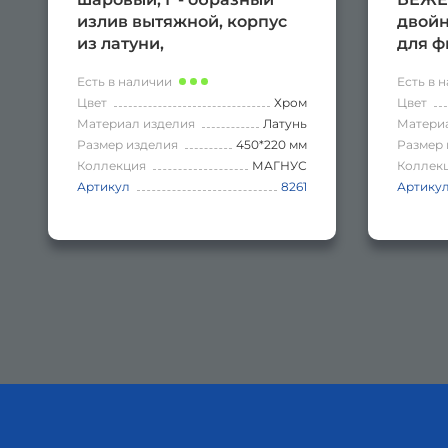
излив вытяжной, корпус
двой
из латуни,
для ф
хромированный
латун
Есть в наличии
Есть в 
Цвет
Хром
Цвет
Материал изделия
Латунь
Матери
Размер изделия
450*220 мм
Размер 
Коллекция
МАГНУС
Коллек
Артикул
8261
Артику