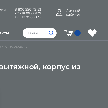
8 800 250 42 52
кий,
Личный
+7 918 9988870
кабинет
+7 918 9988873
акты
0
и МАГНУС латунь
вытяжной, корпус из