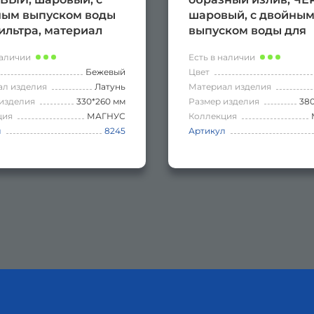
ным выпуском воды
шаровый, с двойны
ильтра, материал
выпуском воды для
ь
фильтра, материал л
наличии
Есть в наличии
Бежевый
Цвет
ал изделия
Латунь
Материал изделия
изделия
330*260 мм
Размер изделия
38
ция
МАГНУС
Коллекция
л
8245
Артикул