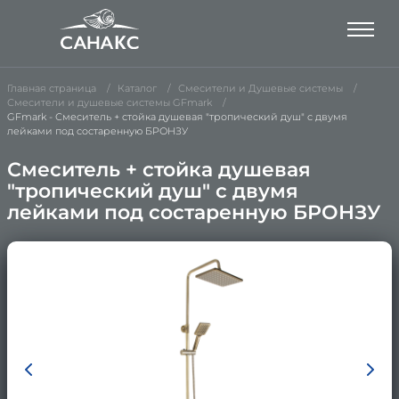
Главная страница
Каталог
Смесители и Душевые системы
Смесители и душевые системы GFmark
GFmark - Смеситель + стойка душевая "тропический душ" с двумя
лейками под состаренную БРОНЗУ
Смеситель + стойка душевая
"тропический душ" с двумя
лейками под состаренную БРОНЗУ